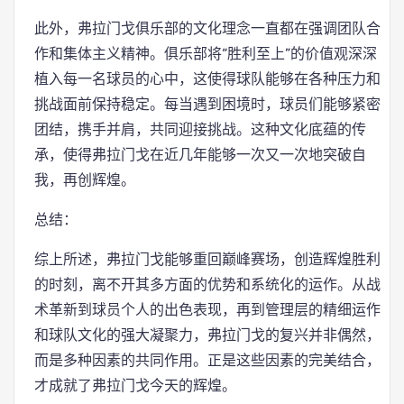
此外，弗拉门戈俱乐部的文化理念一直都在强调团队合
作和集体主义精神。俱乐部将“胜利至上”的价值观深深
植入每一名球员的心中，这使得球队能够在各种压力和
挑战面前保持稳定。每当遇到困境时，球员们能够紧密
团结，携手并肩，共同迎接挑战。这种文化底蕴的传
承，使得弗拉门戈在近几年能够一次又一次地突破自
我，再创辉煌。
总结：
综上所述，弗拉门戈能够重回巅峰赛场，创造辉煌胜利
的时刻，离不开其多方面的优势和系统化的运作。从战
术革新到球员个人的出色表现，再到管理层的精细运作
和球队文化的强大凝聚力，弗拉门戈的复兴并非偶然，
而是多种因素的共同作用。正是这些因素的完美结合，
才成就了弗拉门戈今天的辉煌。