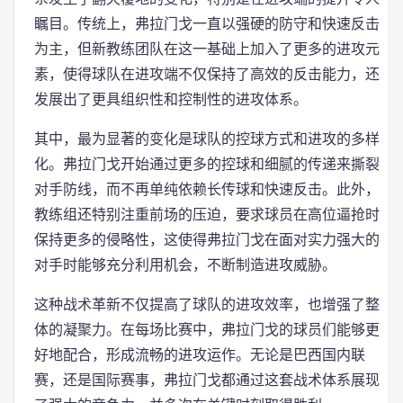
瞩目。传统上，弗拉门戈一直以强硬的防守和快速反击
为主，但新教练团队在这一基础上加入了更多的进攻元
素，使得球队在进攻端不仅保持了高效的反击能力，还
发展出了更具组织性和控制性的进攻体系。
其中，最为显著的变化是球队的控球方式和进攻的多样
化。弗拉门戈开始通过更多的控球和细腻的传递来撕裂
对手防线，而不再单纯依赖长传球和快速反击。此外，
教练组还特别注重前场的压迫，要求球员在高位逼抢时
保持更多的侵略性，这使得弗拉门戈在面对实力强大的
对手时能够充分利用机会，不断制造进攻威胁。
这种战术革新不仅提高了球队的进攻效率，也增强了整
体的凝聚力。在每场比赛中，弗拉门戈的球员们能够更
好地配合，形成流畅的进攻运作。无论是巴西国内联
赛，还是国际赛事，弗拉门戈都通过这套战术体系展现