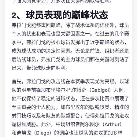
了强大的竞争力，并多次在关键时刻取得胜利。
2、球员表现的巅峰状态
弗拉门戈能够重回巅峰，除了战术体系的优化外，球员
个人的状态和表现也是关键因素之一。在过去的几个赛
季中，弗拉门戈的核心球员发挥出了近乎巅峰的状态，
成为球队成功的决定性因素。无论是前锋、组织者还是
后防线球员，弗拉门戈的主力球员们都在关键时刻站了
出来，带领球队走向胜利。
首先，弗拉门戈的攻击线在本赛季表现尤为亮眼。以球
队的明星前锋加布里埃尔·巴尔博萨（Gabigol）为例，
他不仅保持了稳定的进球状态，还在多次比赛中展现了
至关重要的个人能力。加布里埃尔的敏锐嗅觉、精准的
射门技巧以及与队友的默契配合，使得弗拉门戈的进攻
端极具威胁。此外，中场组织者阿尔图尔（Arthur）
和迪埃戈（Diego）的调度也让球队的进攻更加多样