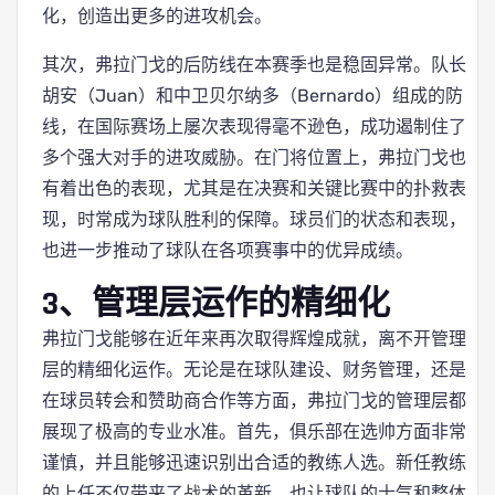
化，创造出更多的进攻机会。
其次，弗拉门戈的后防线在本赛季也是稳固异常。队长
胡安（Juan）和中卫贝尔纳多（Bernardo）组成的防
线，在国际赛场上屡次表现得毫不逊色，成功遏制住了
多个强大对手的进攻威胁。在门将位置上，弗拉门戈也
有着出色的表现，尤其是在决赛和关键比赛中的扑救表
现，时常成为球队胜利的保障。球员们的状态和表现，
也进一步推动了球队在各项赛事中的优异成绩。
3、管理层运作的精细化
弗拉门戈能够在近年来再次取得辉煌成就，离不开管理
层的精细化运作。无论是在球队建设、财务管理，还是
在球员转会和赞助商合作等方面，弗拉门戈的管理层都
展现了极高的专业水准。首先，俱乐部在选帅方面非常
谨慎，并且能够迅速识别出合适的教练人选。新任教练
的上任不仅带来了战术的革新，也让球队的士气和整体