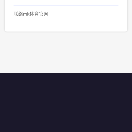
联络mk体育官网