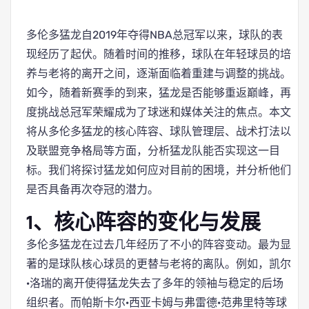
多伦多猛龙自2019年夺得NBA总冠军以来，球队的表
现经历了起伏。随着时间的推移，球队在年轻球员的培
养与老将的离开之间，逐渐面临着重建与调整的挑战。
如今，随着新赛季的到来，猛龙是否能够重返巅峰，再
度挑战总冠军荣耀成为了球迷和媒体关注的焦点。本文
将从多伦多猛龙的核心阵容、球队管理层、战术打法以
及联盟竞争格局等方面，分析猛龙队能否实现这一目
标。我们将探讨猛龙如何应对目前的困境，并分析他们
是否具备再次夺冠的潜力。
1、核心阵容的变化与发展
多伦多猛龙在过去几年经历了不小的阵容变动。最为显
著的是球队核心球员的更替与老将的离队。例如，凯尔
·洛瑞的离开使得猛龙失去了多年的领袖与稳定的后场
组织者。而帕斯卡尔·西亚卡姆与弗雷德·范弗里特等球