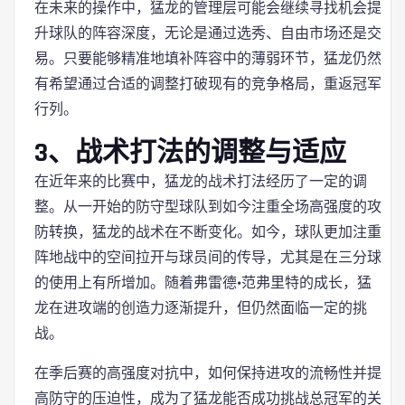
在未来的操作中，猛龙的管理层可能会继续寻找机会提
升球队的阵容深度，无论是通过选秀、自由市场还是交
易。只要能够精准地填补阵容中的薄弱环节，猛龙仍然
有希望通过合适的调整打破现有的竞争格局，重返冠军
行列。
3、战术打法的调整与适应
在近年来的比赛中，猛龙的战术打法经历了一定的调
整。从一开始的防守型球队到如今注重全场高强度的攻
防转换，猛龙的战术在不断变化。如今，球队更加注重
阵地战中的空间拉开与球员间的传导，尤其是在三分球
的使用上有所增加。随着弗雷德·范弗里特的成长，猛
龙在进攻端的创造力逐渐提升，但仍然面临一定的挑
战。
在季后赛的高强度对抗中，如何保持进攻的流畅性并提
高防守的压迫性，成为了猛龙能否成功挑战总冠军的关