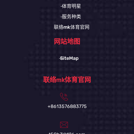
体育明星
服务种类
联络mk体育官网
网站地图
SiteMap
联络mk体育官网
+8613576883775