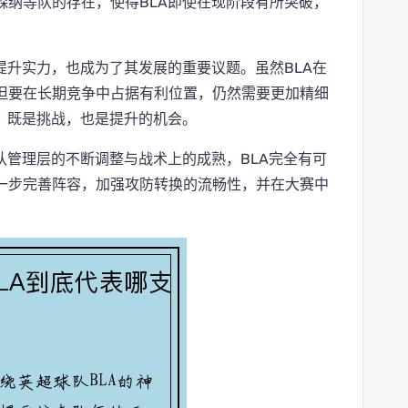
森纳等队的存在，使得BLA即使在现阶段有所突破，
提升实力，也成为了其发展的重要议题。虽然BLA在
但要在长期竞争中占据有利位置，仍然需要更加精细
，既是挑战，也是提升的机会。
队管理层的不断调整与战术上的成熟，BLA完全有可
一步完善阵容，加强攻防转换的流畅性，并在大赛中