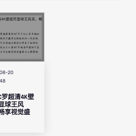
08-20
:48
C罗超清4K壁
显球王风
畅享视觉盛