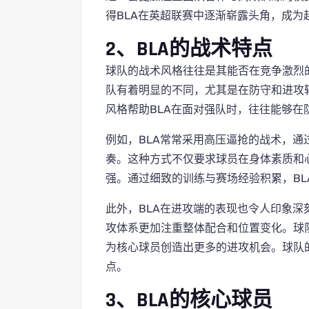
得BLA在英超联赛中逐渐崭露头角，成为
2、BLA的战术特点
球队的战术风格往往是其能否在竞争激烈
队有着明显的不同，尤其是在防守和进攻
风格帮助BLA在面对强队时，往往能够
例如，BLA常常采用高压逼抢的战术，
奏。这种方式不仅要求球员在身体素质和
强。通过细致的训练与赛场经验积累，B
此外，BLA在进攻端的表现也令人印象深
攻体系更加注重整体配合和位置变化。球
为核心球员创造出更多的进攻机会。球队
点。
3、BLA的核心球员