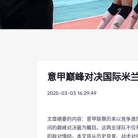
意甲巅峰对决国际米
2025-03-03 16:29:49
文章摘要的内容：意甲联赛历来以竞争激
间的巅峰对决最为瞩目。这两支球队不仅
的敌对情结。本文将从历史背景、战术对