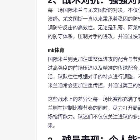
2、战术对抗：强强对
每一场国际米兰与尤文图斯的对决，不仅
演绎。尤文图斯一直以来秉承着稳固的防
调防守反击的高效性。无论是孔蒂、阿莱
的防守体系，压制对手的进攻，并通过快
mk体育
国际米兰则更加注重整体进攻的配合与节
过高强度的前场压迫以及精准的传球配合
活，球队往往根据对手的特点进行调整，
米兰通常会更加注重传控，并通过翼卫的
这些战术上的差异让每一场比赛都充满了
兰则在控制比赛节奏的同时，尽力打开局
场指挥能力。球迷们不仅仅关注进球的多
果。