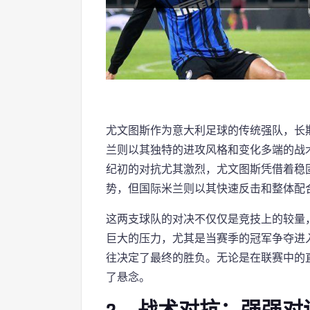
尤文图斯作为意大利足球的传统强队，长
兰则以其独特的进攻风格和变化多端的战
纪初的对抗尤其激烈，尤文图斯凭借着稳
势，但国际米兰则以其快速反击和整体配
这两支球队的对决不仅仅是竞技上的较量
巨大的压力，尤其是当赛季的冠军争夺进
往决定了最终的胜负。无论是在联赛中的
了悬念。