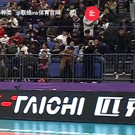
务种类
联络mk体育官网