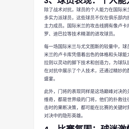
3、球员表现：个人能
除了战术对抗，球员的个人能力在国际米
多实力派球员，这些球员不仅在俱乐部内
主力成员。国际米兰的攻击线拥有像卢卡
罗、迪巴拉等技术精湛的进攻球员。
每一场国际米兰与尤文图斯的较量中，球
米兰的卢卡库凭借着出色的体格和头球能
拉则以灵动的脚下技术和创造力，为球队
在对抗中展示了个人技术，还通过精妙的
盛宴。
此外，门将的表现同样是这场巅峰对决的
维奇，都是世界级的门将，他们的扑救往
击时的果断决策，都可能在比赛的关键时
对决中的隐形英雄。