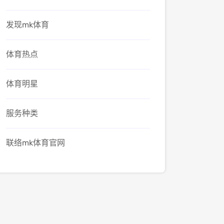
发现mk体育
体育热点
体育明星
服务种类
联络mk体育官网