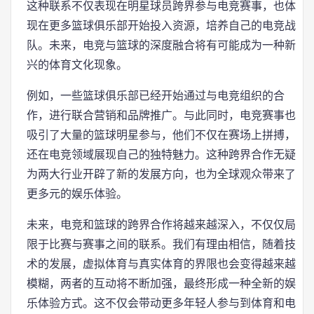
这种联系不仅表现在明星球员跨界参与电竞赛事，也体
现在更多篮球俱乐部开始投入资源，培养自己的电竞战
队。未来，电竞与篮球的深度融合将有可能成为一种新
兴的体育文化现象。
例如，一些篮球俱乐部已经开始通过与电竞组织的合
作，进行联合营销和品牌推广。与此同时，电竞赛事也
吸引了大量的篮球明星参与，他们不仅在赛场上拼搏，
还在电竞领域展现自己的独特魅力。这种跨界合作无疑
为两大行业开辟了新的发展方向，也为全球观众带来了
更多元的娱乐体验。
未来，电竞和篮球的跨界合作将越来越深入，不仅仅局
限于比赛与赛事之间的联系。我们有理由相信，随着技
术的发展，虚拟体育与真实体育的界限也会变得越来越
模糊，两者的互动将不断加强，最终形成一种全新的娱
乐体验方式。这不仅会带动更多年轻人参与到体育和电