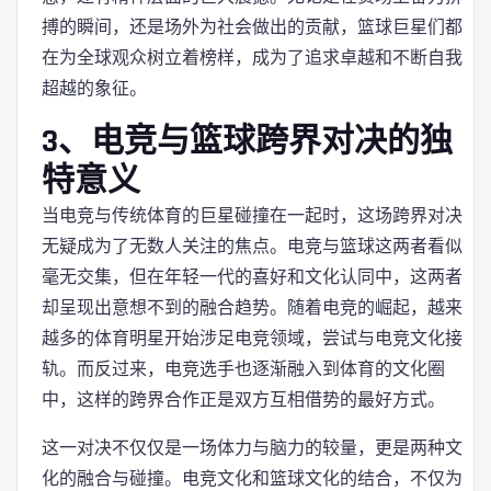
搏的瞬间，还是场外为社会做出的贡献，篮球巨星们都
在为全球观众树立着榜样，成为了追求卓越和不断自我
超越的象征。
3、电竞与篮球跨界对决的独
特意义
当电竞与传统体育的巨星碰撞在一起时，这场跨界对决
无疑成为了无数人关注的焦点。电竞与篮球这两者看似
毫无交集，但在年轻一代的喜好和文化认同中，这两者
却呈现出意想不到的融合趋势。随着电竞的崛起，越来
越多的体育明星开始涉足电竞领域，尝试与电竞文化接
轨。而反过来，电竞选手也逐渐融入到体育的文化圈
中，这样的跨界合作正是双方互相借势的最好方式。
这一对决不仅仅是一场体力与脑力的较量，更是两种文
化的融合与碰撞。电竞文化和篮球文化的结合，不仅为