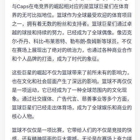
与Caps在电竞界的崛起相对应的是篮球巨星们在体育
界的无可比拟地位。篮球作为全球最受欢迎的体育项目
之一，拥有着无数的粉丝和支持者。篮球巨星们通过卓
越的球技和持续的努力，已经成为了全球偶像。像迈克
尔·乔丹、科比·布莱恩特、勒布朗·詹姆斯等球员，不仅
在赛场上展现出了绝对的统治力，也通过各种商业合作
和个人品牌的打造，成为了时代的象征。
这些巨星的崛起不仅为篮球带来了前所未有的影响力，
也在文化和社会层面产生了深远的影响。篮球不再仅仅
是一项运动，它已经成为了一种全球范围内的文化现
象。通过社交媒体、广告代言、慈善事业等多个方面，
篮球巨星们已经走出体育场，成为了全球娱乐和商业的
核心人物。
篮球不仅仅是一项比赛，它带给人们的不仅是竞技的快
感，还有精神层面的巨大震撼。无论是在赛场上奋力拼