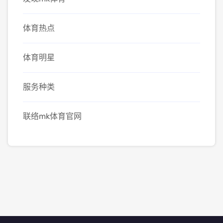
体育热点
体育明星
服务种类
联络mk体育官网