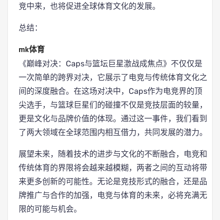
竞中来，也将促进全球体育文化的发展。
总结：
mk体育
《巅峰对决：Caps与篮坛巨星激战成焦点》不仅仅是
一次简单的跨界对决，它展示了电竞与传统体育文化之
间的深度融合。在这场对决中，Caps作为电竞界的顶
尖选手，与篮球巨星们的碰撞不仅是竞技层面的较量，
更是文化与品牌价值的体现。通过这一事件，我们看到
了两大领域在全球范围内相互借力，共同发展的潜力。
展望未来，随着技术的进步与文化的不断融合，电竞和
传统体育的界限将会越来越模糊，两者之间的互动将带
来更多创新的可能性。无论是竞技形式的融合，还是品
牌推广与合作的加强，电竞与体育的未来，必将充满无
限的可能与机会。