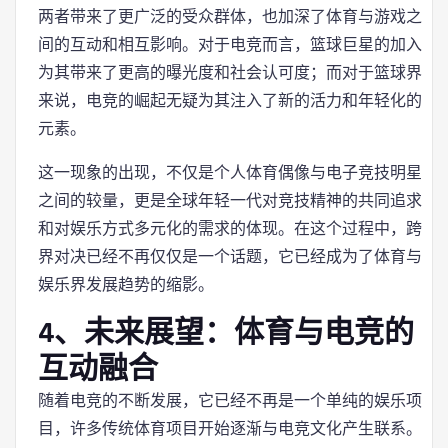
两者带来了更广泛的受众群体，也加深了体育与游戏之
间的互动和相互影响。对于电竞而言，篮球巨星的加入
为其带来了更高的曝光度和社会认可度；而对于篮球界
来说，电竞的崛起无疑为其注入了新的活力和年轻化的
元素。
这一现象的出现，不仅是个人体育偶像与电子竞技明星
之间的较量，更是全球年轻一代对竞技精神的共同追求
和对娱乐方式多元化的需求的体现。在这个过程中，跨
界对决已经不再仅仅是一个话题，它已经成为了体育与
娱乐界发展趋势的缩影。
4、未来展望：体育与电竞的
互动融合
随着电竞的不断发展，它已经不再是一个单纯的娱乐项
目，许多传统体育项目开始逐渐与电竞文化产生联系。