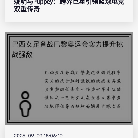
姚明与Puppey：跨界巨星引领篮球电竞
双重传奇
2025-09-09 18:06:10