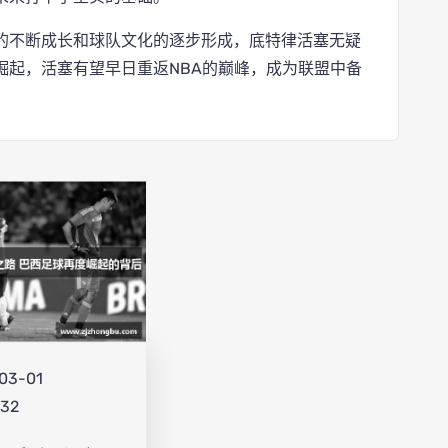
的不断成长和球队文化的逐步形成，底特律活塞无疑
崛起，活塞有望早日重返NBA的巅峰，成为联盟中备
03-01
:32