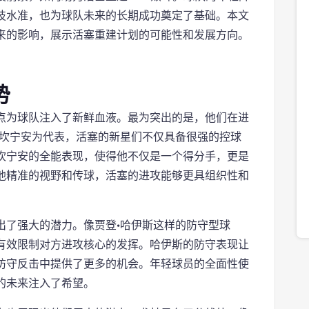
技水准，也为球队未来的长期成功奠定了基础。本文
来的影响，展示活塞重建计划的可能性和发展方向。
势
点为球队注入了新鲜血液。最为突出的是，他们在进
·坎宁安为代表，活塞的新星们不仅具备很强的控球
坎宁安的全能表现，使得他不仅是一个得分手，更是
他精准的视野和传球，活塞的进攻能够更具组织性和
出了强大的潜力。像贾登·哈伊斯这样的防守型球
有效限制对方进攻核心的发挥。哈伊斯的防守表现让
防守反击中提供了更多的机会。年轻球员的全面性使
的未来注入了希望。