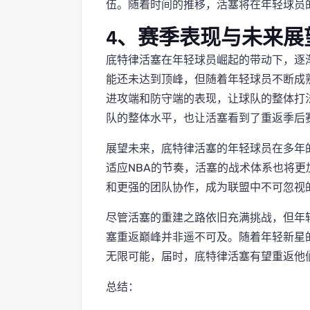
伍。随着时间的推移，活塞将在年轻球员
4、赛季表现与未来展
底特律活塞在年轻球员崛起的带动下，逐
能还未达到顶峰，但随着年轻球员不断成
进攻端和防守端的表现，让球队的整体打
队的整体水平，也让活塞看到了重返季后
展望未来，底特律活塞的年轻球员在多年
适应NBA的节奏，活塞的战术体系也将
和更强的团队协作，成为联盟中不可忽视
尽管活塞的重建之路依旧充满挑战，但年
塞重返巅峰并非遥不可及。随着年轻新星
无限可能，届时，底特律活塞有望重返他
总结：