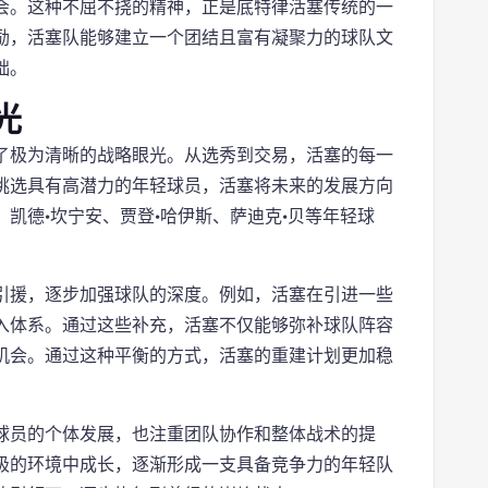
会。这种不屈不挠的精神，正是底特律活塞传统的一
励，活塞队能够建立一个团结且富有凝聚力的球队文
础。
光
了极为清晰的战略眼光。从选秀到交易，活塞的每一
挑选具有高潜力的年轻球员，活塞将未来的发展方向
凯德·坎宁安、贾登·哈伊斯、萨迪克·贝等年轻球
引援，逐步加强球队的深度。例如，活塞在引进一些
入体系。通过这些补充，活塞不仅能够弥补球队阵容
机会。通过这种平衡的方式，活塞的重建计划更加稳
球员的个体发展，也注重团队协作和整体战术的提
极的环境中成长，逐渐形成一支具备竞争力的年轻队