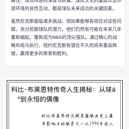
瞻性、球员阵容的深度与质量、球队文化的重建以及外
部环境的良性互动，都是球队未来成功的关键因素。
虽然尼克斯面临诸多挑战，但如果能够有效应对这些问
题，充分挖掘球队的潜力，他们仍然有可能在未来几年
重新崛起，重新成为NBA的顶尖强队。通过精心的战
略布局与执行，纽约尼克斯有望在不久的将来重返辉
煌，赢得更多的荣誉和胜利。