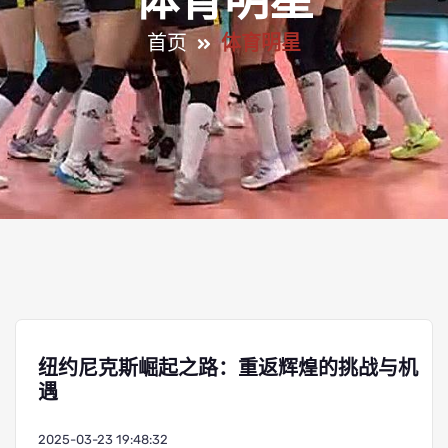
体育明星
首页
体育明星
纽约尼克斯崛起之路：重返辉煌的挑战与机
遇
2025-03-23 19:48:32