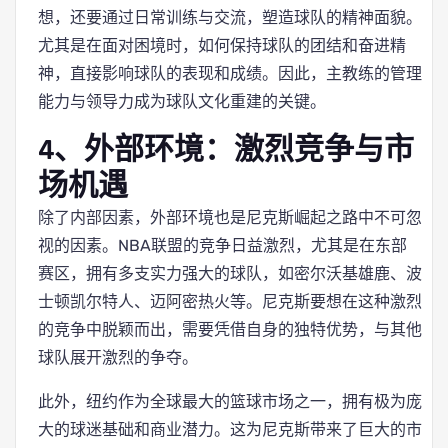
想，还要通过日常训练与交流，塑造球队的精神面貌。
尤其是在面对困境时，如何保持球队的团结和奋进精
神，直接影响球队的表现和成绩。因此，主教练的管理
能力与领导力成为球队文化重建的关键。
4、外部环境：激烈竞争与市
场机遇
除了内部因素，外部环境也是尼克斯崛起之路中不可忽
视的因素。NBA联盟的竞争日益激烈，尤其是在东部
赛区，拥有多支实力强大的球队，如密尔沃基雄鹿、波
士顿凯尔特人、迈阿密热火等。尼克斯要想在这种激烈
的竞争中脱颖而出，需要凭借自身的独特优势，与其他
球队展开激烈的争夺。
此外，纽约作为全球最大的篮球市场之一，拥有极为庞
大的球迷基础和商业潜力。这为尼克斯带来了巨大的市