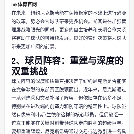
mk体育官网
在未来，纽约尼克斯若能在保持稳定的基础上进行必要
的改革，势必会为球队带来更多机会。尤其是在加强管
理层战略眼光的同时，更多的自主培养和长期合作关系
将有助于球队的可持续发展。良好的管理决策将为球队
带来更加广阔的前景。
2、球员阵容：重建与深度的
双重挑战
球员阵容的深度和质量直接决定了纽约尼克斯是否能够
在竞争激烈的东部赛区脱颖而出。近年来，尼克斯通过
一系列选秀和交易补强了阵容，但依旧存在诸多不足，
特别是在进攻端的创造力和防守端的稳定性上。球队虽
然有像朱利叶斯·兰德尔这样的核心球员，但仍缺乏一
位真正能够在关键时刻带领球队走向胜利的超级巨星。
要想重返辉煌，尼克斯急需通过交易或选秀引进一名具