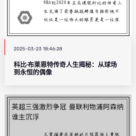
2025-03-23 18:46:28
科比·布莱恩特传奇人生揭秘：从球场
到永恒的偶像