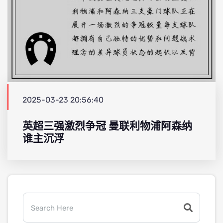
2025-03-23 20:56:40
英超三强激烈争冠 曼联利物浦阿森纳
谁主沉浮