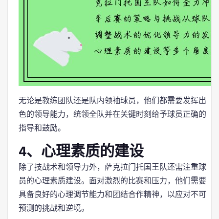
无论是教练团队还是队内领袖球员，他们都需要发挥出
色的领导能力，统领全队并在关键时刻给予球员正确的
指导和鼓励。
4、心理素质的建设
除了技战术和领导力外，萨克拉门托国王队还需注重球
员的心理素质建设。面对激烈的比赛和压力，他们需要
具备良好的心理调节能力和团结合作精神，以应对不可
预测的挑战和逆境。