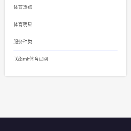
体育热点
体育明星
服务种类
联络mk体育官网