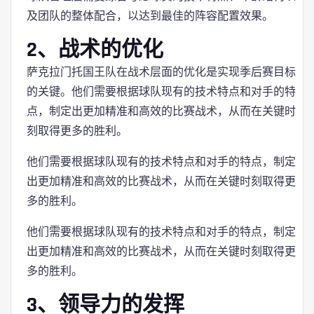
及团队的整体配合，以达到最佳的阵容配置效果。
2、战术的优化
萨克拉门托国王队在战术层面的优化是实现季后赛目标
的关键。他们需要根据球队现有的技术特点和对手的特
点，制定出更加精准和高效的比赛战术，从而在关键时
刻取得更多的胜利。
他们需要根据球队现有的技术特点和对手的特点，制定
出更加精准和高效的比赛战术，从而在关键时刻取得更
多的胜利。
他们需要根据球队现有的技术特点和对手的特点，制定
出更加精准和高效的比赛战术，从而在关键时刻取得更
多的胜利。
3、领导力的发挥