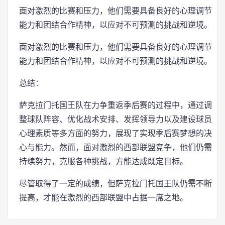
面对激烈的比赛和压力，他们需要具备良好的心理调节
能力和团结合作精神，以应对不可预测的挑战和逆境。
面对激烈的比赛和压力，他们需要具备良好的心理调节
能力和团结合作精神，以应对不可预测的挑战和逆境。
总结：
萨克拉门托国王队在力争重返季后赛的过程中，通过调
整球队阵容、优化战术安排、发挥领导力以及建设球员
心理素质等多方面的努力，展现了实现季后赛梦想的决
心与能力。然而，面对激烈的西部联盟竞争，他们仍需
持续努力，克服各种挑战，方能达成既定目标。
尽管取得了一定的成绩，但萨克拉门托国王队仍需不断
提高，才能在激烈的西部联盟中占据一席之地。