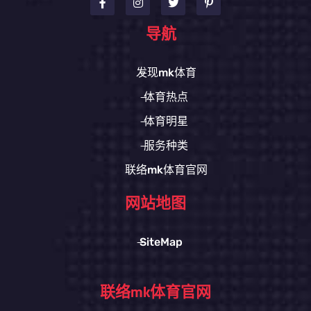
导航
发现mk体育
体育热点
体育明星
服务种类
联络mk体育官网
网站地图
SiteMap
联络mk体育官网