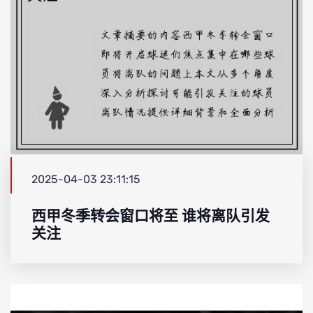
2025-04-03 23:11:15
西甲冬季转会窗口将至 谁将离队引发
关注