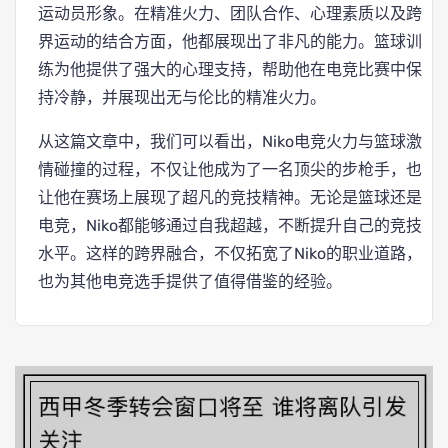
运动员形象。在精准火力、团队合作、心理素质以及跨
界运动的结合方面，他都展现出了非凡的能力。篮球训
练为他提供了强大的心理支持，帮助他在电竞比赛中保
持冷静，并展现出无与伦比的精准火力。
从这篇文章中，我们可以看出，Niko电竞火力与篮球激
情碰撞的过程，不仅让他成为了一名顶尖的步枪手，也
让他在赛场上展现了超凡的竞技精神。无论是篮球还是
电竞，Niko都能够通过自我超越，不断提升自己的竞技
水平。这样的跨界融合，不仅拓宽了Niko的职业道路，
也为其他电竞选手提供了值得借鉴的经验。