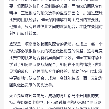
要，但团队的协作才是制胜的关键。而Niko的团队合作
精神，正是他成为顶尖选手的重要原因之一。通过篮球
比赛的团队经验，Niko深刻理解到每个成员的重要性。
他知道，只有通过彼此之间的默契配合，才能在关键时
刻打出最佳效果。
篮球是一项高度依赖团队配合的运动。在场上，每一个
球员都必须根据队友的状态做出相应的调整，这与电竞
比赛中的队友配合有着异曲同工之妙。Niko在篮球场上
学到了如何与队友默契配合，如何在不同的情境下做出
灵活的反应。这种团队合作的经验，帮助他在电竞比赛
中更好地与队友配合，成为一名既能独当一面，又能为
团队做出贡献的优秀选手。
无论是篮球还是电竞，成功的背后都离不开团队的支
持。在CSGO比赛中，Niko通过精准的战术配合与队友