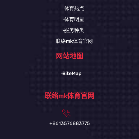
体育热点
体育明星
服务种类
联络mk体育官网
网站地图
SiteMap
联络mk体育官网
+8613576883775