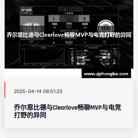
2025-04-14 08:51:23
乔尔恩比德与Clearlove畅聊MVP与电竞
打野的异同