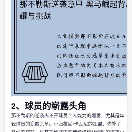
2、球员的崭露头角
那不勒斯的逆袭离不开球员个人能力的爆发，尤其是年
轻球员的崭露头角。小西蒙尼·卡瓦尼的加盟，弥补了