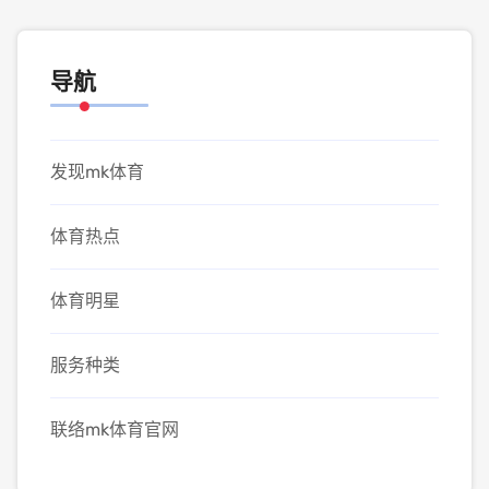
导航
发现mk体育
体育热点
体育明星
服务种类
联络mk体育官网