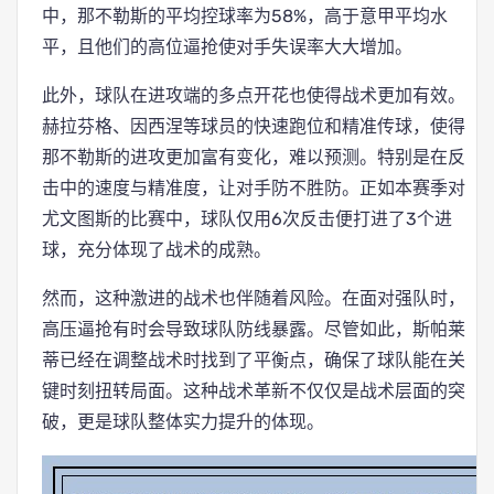
中，那不勒斯的平均控球率为58%，高于意甲平均水
平，且他们的高位逼抢使对手失误率大大增加。
此外，球队在进攻端的多点开花也使得战术更加有效。
赫拉芬格、因西涅等球员的快速跑位和精准传球，使得
那不勒斯的进攻更加富有变化，难以预测。特别是在反
击中的速度与精准度，让对手防不胜防。正如本赛季对
尤文图斯的比赛中，球队仅用6次反击便打进了3个进
球，充分体现了战术的成熟。
然而，这种激进的战术也伴随着风险。在面对强队时，
高压逼抢有时会导致球队防线暴露。尽管如此，斯帕莱
蒂已经在调整战术时找到了平衡点，确保了球队能在关
键时刻扭转局面。这种战术革新不仅仅是战术层面的突
破，更是球队整体实力提升的体现。