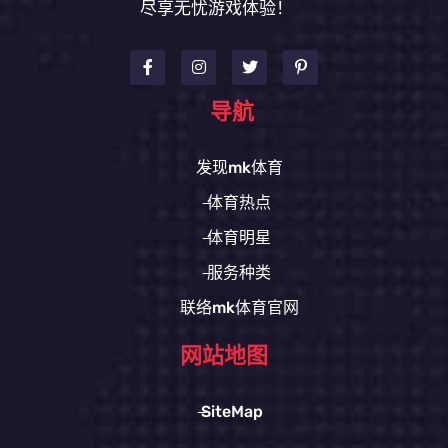
尽享无忧游戏体验！
导航
发现mk体育
体育热点
体育明星
服务种类
联络mk体育官网
网站地图
SiteMap