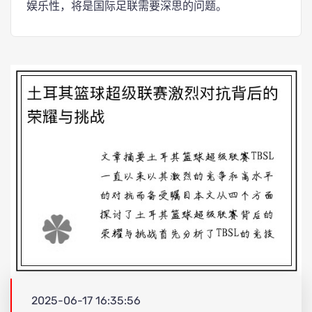
娱乐性，将是国际足联需要深思的问题。
2025-06-17 16:35:56