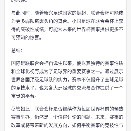
的兴趣。
与此同时，随着新兴足球国家的崛起，联合会杯可能成
为更多弱队崭露头角的舞台。小国足球在联合会杯上获
得的突破性成绩，可能为未来的世界杯赛事提供更多不
可预知的惊喜。
总结：
国际足联联合会杯自诞生以来，便以其独特的赛事性质
和全球化视野成为了足球界的重要赛事之一。通过展示
世界各国顶级足球队的实力，赛事不仅提升了全球足球
的竞技水平，也为各大洲足球的交流与合作提供了一个
宝贵的平台。
尽管如此，联合会杯是否继续作为每届世界杯前的预热
赛事举办，仍然是一个值得讨论的问题。未来，赛事的
改革或将带来新的发展方向，如何平衡赛事的竞技性与