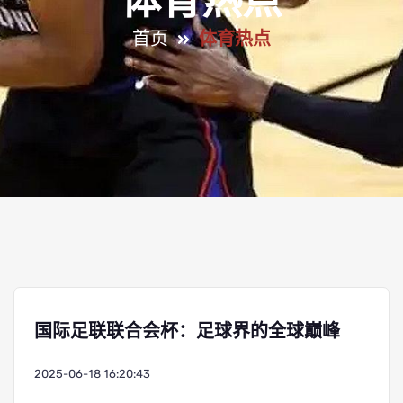
体育热点
首页
体育热点
国际足联联合会杯：足球界的全球巅峰
2025-06-18 16:20:43