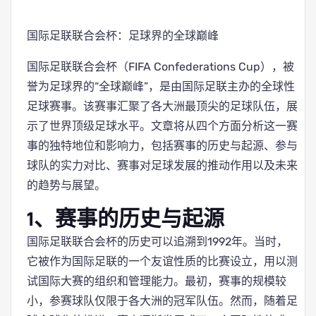
国际足联联合会杯：足球界的全球巅峰
国际足联联合会杯（FIFA Confederations Cup），被
誉为足球界的“全球巅峰”，是由国际足联主办的全球性
足球赛事。该赛事汇聚了各大洲最顶尖的足球队伍，展
示了世界顶级足球水平。文章将从四个方面分析这一赛
事的独特地位和影响力，包括赛事的历史与起源、参与
球队的实力对比、赛事对足球发展的推动作用以及未来
的趋势与展望。
1、赛事的历史与起源
国际足联联合会杯的历史可以追溯到1992年。当时，
它被作为国际足联的一个友谊性质的比赛设立，用以测
试国际大赛的组织和管理能力。最初，赛事的规模较
小，参赛球队仅限于各大洲的冠军队伍。然而，随着足