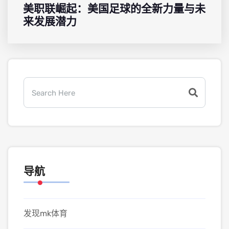
美职联崛起：美国足球的全新力量与未
来发展潜力
导航
发现mk体育