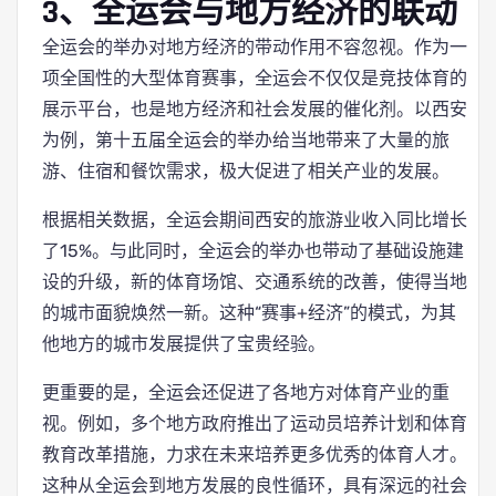
3、全运会与地方经济的联动
全运会的举办对地方经济的带动作用不容忽视。作为一
项全国性的大型体育赛事，全运会不仅仅是竞技体育的
展示平台，也是地方经济和社会发展的催化剂。以西安
为例，第十五届全运会的举办给当地带来了大量的旅
游、住宿和餐饮需求，极大促进了相关产业的发展。
根据相关数据，全运会期间西安的旅游业收入同比增长
了15%。与此同时，全运会的举办也带动了基础设施建
设的升级，新的体育场馆、交通系统的改善，使得当地
的城市面貌焕然一新。这种“赛事+经济”的模式，为其
他地方的城市发展提供了宝贵经验。
更重要的是，全运会还促进了各地方对体育产业的重
视。例如，多个地方政府推出了运动员培养计划和体育
教育改革措施，力求在未来培养更多优秀的体育人才。
这种从全运会到地方发展的良性循环，具有深远的社会