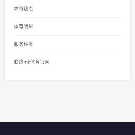
体育热点
体育明星
服务种类
联络mk体育官网