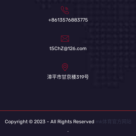
+8613576883775
t5ChZ@126.com
漳平市甘京楼319号
Copyright © 2023 - All Rights Reserved
mk体育官方网站
.