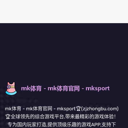
mk体育 - mk体育官网 - mksport🏆(zjzhongbu.com)
🏆全球领先的综合游戏平台,带来最精彩的游戏体验！
专为国内玩家打造,提供顶级乐趣的游戏APP,支持下