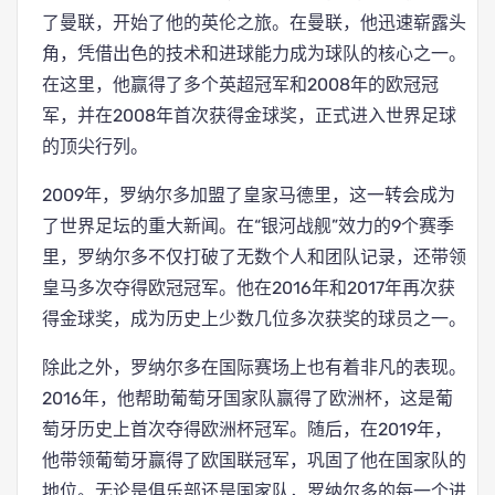
了曼联，开始了他的英伦之旅。在曼联，他迅速崭露头
角，凭借出色的技术和进球能力成为球队的核心之一。
在这里，他赢得了多个英超冠军和2008年的欧冠冠
军，并在2008年首次获得金球奖，正式进入世界足球
的顶尖行列。
2009年，罗纳尔多加盟了皇家马德里，这一转会成为
了世界足坛的重大新闻。在“银河战舰”效力的9个赛季
里，罗纳尔多不仅打破了无数个人和团队记录，还带领
皇马多次夺得欧冠冠军。他在2016年和2017年再次获
得金球奖，成为历史上少数几位多次获奖的球员之一。
除此之外，罗纳尔多在国际赛场上也有着非凡的表现。
2016年，他帮助葡萄牙国家队赢得了欧洲杯，这是葡
萄牙历史上首次夺得欧洲杯冠军。随后，在2019年，
他带领葡萄牙赢得了欧国联冠军，巩固了他在国家队的
地位。无论是俱乐部还是国家队，罗纳尔多的每一个进