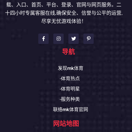
载、入口、首页、平台、登录、官网与网页服务。二
十四小时专属客服在线,确保安全、信誉与公平的运营,
尽享无忧游戏体验！
导航
发现mk体育
体育热点
体育明星
服务种类
联络mk体育官网
网站地图