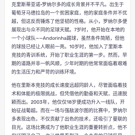
克里斯蒂亚诺·罗纳尔多的成长背景并不平凡。出生于
葡萄牙马德拉岛的一个贫困家庭，他的家庭条件并不优
越，但这反而锤炼了他坚韧的性格。从小，罗纳尔多便
展现出与众不同的足球天赋。7岁时，他开始在本地的
一个小球队——Andorinha踢球，虽然条件简陋，但他
的球技已经让人眼前一亮。10岁时，他加入了里斯本
竞技的青训系统，开始了职业生涯的第一步。然而，早
期的道路并非一帆风顺，少年时期的他常常面临着艰难
的生活压力和严苛的训练环境。
他在里斯本竞技的成长速度远超同龄人，尽管面临着技
术和体能的极限挑战，但凭借他的勤奋和天赋，迅速脱
颖而出。2003年，他仅仅18岁便成功升入一线队，开
始征战葡超。而在一场与强敌波尔图的比赛中，罗纳尔
多表现出色，不仅贡献了出色的技术，还吸引了曼联的
目光。这场比赛成为了他职业生涯的重要转折点，他不