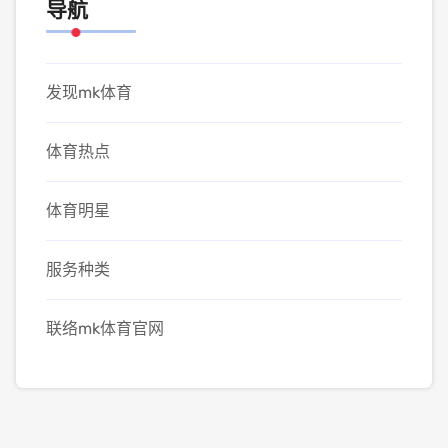
导航
发现mk体育
体育热点
体育明星
服务种类
联络mk体育官网