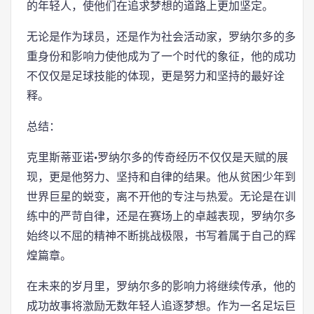
的年轻人，使他们在追求梦想的道路上更加坚定。
无论是作为球员，还是作为社会活动家，罗纳尔多的多
重身份和影响力使他成为了一个时代的象征，他的成功
不仅仅是足球技能的体现，更是努力和坚持的最好诠
释。
总结：
克里斯蒂亚诺·罗纳尔多的传奇经历不仅仅是天赋的展
现，更是他努力、坚持和自律的结果。他从贫困少年到
世界巨星的蜕变，离不开他的专注与热爱。无论是在训
练中的严苛自律，还是在赛场上的卓越表现，罗纳尔多
始终以不屈的精神不断挑战极限，书写着属于自己的辉
煌篇章。
在未来的岁月里，罗纳尔多的影响力将继续传承，他的
成功故事将激励无数年轻人追逐梦想。作为一名足坛巨