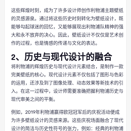
这些辉煌时刻，成为了许多设计师创作利物浦主题壁纸
的灵感源泉。通过将这些历史时刻转化为壁纸设计，既
能够勾起球迷的回忆，又能够展现出利物浦队精神的强
大和永不放弃的决心。因此，壁纸设计不仅仅是艺术创
作的过程，也是情感的传递与文化的表达。
2、历史与现代设计的融合
将利物浦的辉煌历史与现代设计元素结合，是制作一款
完美壁纸的核心。现代设计元素不仅包括了图形与色彩
的运用，还涉及到了图像处理、动态效果等新技术的引
入。在这一过程中，设计师需要准确把握利物浦历史与
现代审美之间的平衡。
例如，2019年利物浦赢得欧冠冠军后的庆祝活动便成
为许多壁纸设计的灵感来源。这些庆祝场面融合了现代
设计的简洁与历史性符号的张力，例如：经典的利物浦