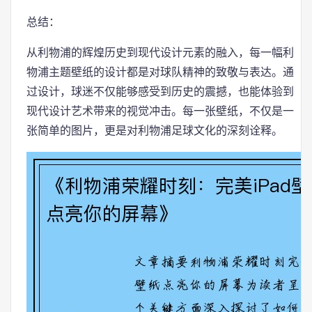
总结：
从利物浦的辉煌历史到现代设计元素的融入，每一幅利
物浦主题壁纸的设计都是对球队精神的致敬与表达。通
过设计，球迷不仅能够感受到历史的震撼，也能体验到
现代设计艺术带来的视觉冲击。每一张壁纸，不仅是一
张简单的图片，更是对利物浦足球文化的深刻诠释。