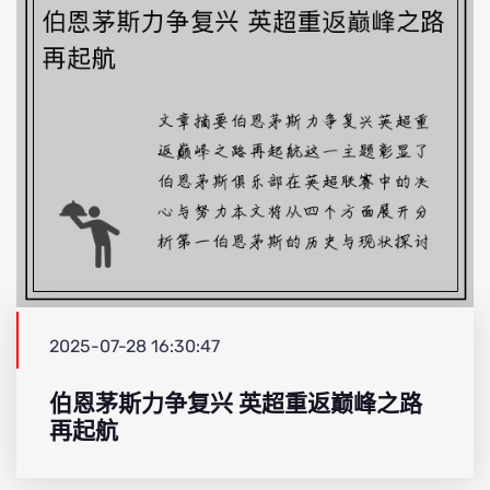
2025-07-28 16:30:47
伯恩茅斯力争复兴 英超重返巅峰之路
再起航