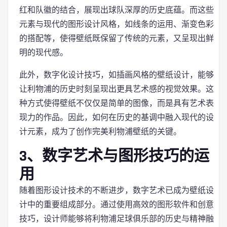
红和队徽的结合，展现出球队深厚的历史底蕴。而这些
元素与现代的图形设计风格，如线条的运用、渐变色彩
的搭配等，使得壁纸既保留了传统的元素，又呈现出鲜
明的现代感。
此外，数字化设计技巧，如插画风格的壁纸设计，能够
让利物浦的历史时刻呈现出更具艺术感的视觉效果。这
种方式使得壁纸不仅仅是简单的图像，而是具有艺术表
现力的作品。因此，如何在历史的基调中融入现代的设
计元素，成为了创作完美利物浦壁纸的关键。
3、数字艺术与图形技巧的运
用
随着图形设计技术的不断进步，数字艺术已成为壁纸设
计中的重要组成部分。通过使用高效的图形软件和创意
技巧，设计师能够将利物浦足球俱乐部的历史与精神融