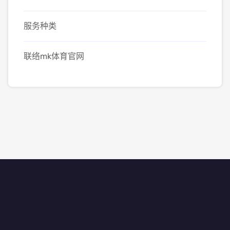
服务种类
联络mk体育官网