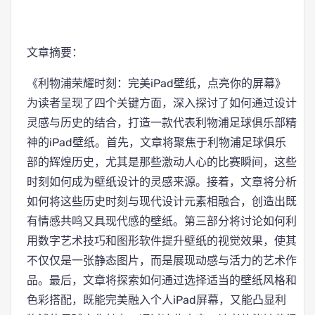
文章摘要：
《利物浦荣耀时刻：完美iPad壁纸，点亮你的屏幕》
为读者呈现了四个关键方面，深入探讨了如何通过设计
灵感与历史的结合，打造一款代表利物浦足球俱乐部精
神的iPad壁纸。首先，文章将聚焦于利物浦足球俱乐
部的辉煌历史，尤其是那些激动人心的比赛瞬间，这些
时刻如何成为壁纸设计的灵感来源。接着，文章将分析
如何将这些历史时刻与现代设计元素相融合，创造出既
有情感共鸣又具现代感的壁纸。第三部分将讨论如何利
用数字艺术技巧和图形软件提升壁纸的视觉效果，使其
不仅仅是一张静态图片，而是展现动感与活力的艺术作
品。最后，文章将探索如何通过选择适当的壁纸风格和
色彩搭配，既能完美融入个人iPad屏幕，又能凸显利