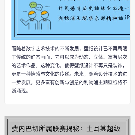
而随着数字艺术技术的不断发展，壁纸设计已不再局限
于传统的静态画面，它可以成为动态、立体、富有层次
的艺术作品。这种变化，使得壁纸设计不再只是装饰，
更是一种情感与文化的传递。未来，随着设计技术的进
一步发展，更多富有创新与创意的利物浦主题壁纸将不
断涌现。