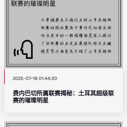
2025-07-18 01:44:30
费内巴切所属联赛揭秘：土耳其超级联
赛的璀璨明星