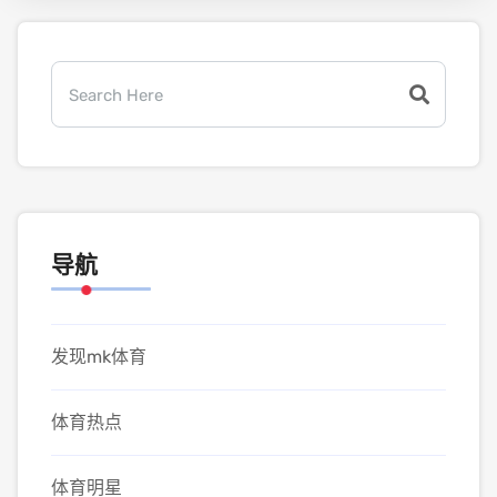
导航
发现mk体育
体育热点
体育明星