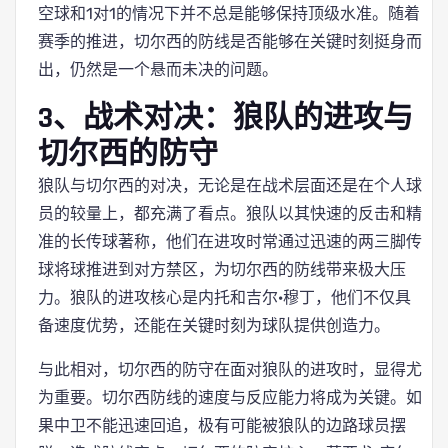
空球和1对1的情况下并不总是能够保持顶级水准。随着
赛季的推进，切尔西的防线是否能够在关键时刻挺身而
出，仍然是一个悬而未决的问题。
3、战术对决：狼队的进攻与
切尔西的防守
狼队与切尔西的对决，无论是在战术层面还是在个人球
员的较量上，都充满了看点。狼队以其快速的反击和精
准的长传球著称，他们在进攻时常通过迅速的两三脚传
球将球推进到对方禁区，为切尔西的防线带来极大压
力。狼队的进攻核心是内托和吉尔·穆丁，他们不仅具
备速度优势，还能在关键时刻为球队提供创造力。
与此相对，切尔西的防守在面对狼队的进攻时，显得尤
为重要。切尔西防线的速度与反应能力将成为关键。如
果中卫不能迅速回追，极有可能被狼队的边路球员摆