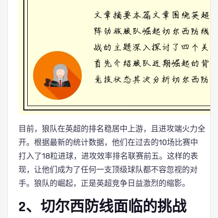
目前，狼队在英超的排名稳居中上游，且进攻端火力全
开。根据最新的统计数据，他们在过去的10场比赛中
打入了18粒进球，进攻效率排名联赛前五。这样的表
现，让他们成为了任何一支顶级球队都不容忽视的对
手。狼队的崛起，正是英超竞争日益激烈的缩影。
2、切尔西防线面临的挑战