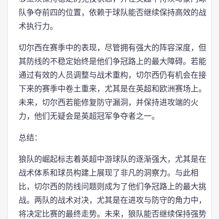
队争夺前四的位置，依赖于球队能否继续保持高效的战
术执行力。
切尔西在赛季中的表现，尽管拥有强大的阵容深度，但
其防线的不稳定始终是他们争冠路上的最大障碍。若能
通过有效的人员调整与战术重构，切尔西仍有机会在接
下来的赛季中卷土重来，尤其是在英超和欧洲赛场上。
未来，切尔西若能修复防守漏洞，并保持进攻端的火
力，他们无疑会是英超冠军争夺者之一。
总结：
狼队的崛起标志着英超中游球队的逐渐强大，尤其是在
战术体系和球员构建上展现了非凡的洞察力。与此相
比，切尔西的防线问题则成为了他们争冠路上的最大挑
战。两队的战术对决，尤其是在进攻与防守的角力中，
将决定比赛的最终走势。未来，狼队能否继续保持强势