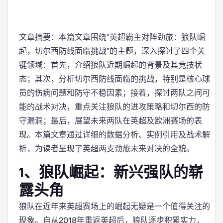
文章摘要：本篇文章围绕“英超霸主对阵劲旅：狼队崛
起，切尔西防线面临挑战”的主题，深入探讨了四个关
键领域：首先，介绍狼队近期崛起的背景及其竞技状
态；其次，分析切尔西防线面临的挑战，特别是核心球
员的伤病问题和防守不稳因素；接着，探讨两队之间可
能的战术对决，重点关注狼队的进攻策略和切尔西的防
守漏洞；最后，展望未来两队在英超及欧洲赛场的表
现。本篇文章通过详细的数据分析、实例引用及战术解
析，为读者呈现了英超两支劲旅未来对决的全貌。
1、狼队崛起：新兴强队的崭
露头角
狼队在近年来英超赛场上的崛起无疑是一个值得关注的
现象。自从2018年重返英超后，狼队逐步积累实力，