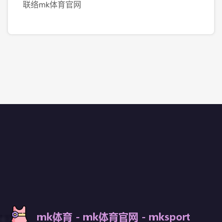
联络mk体育官网