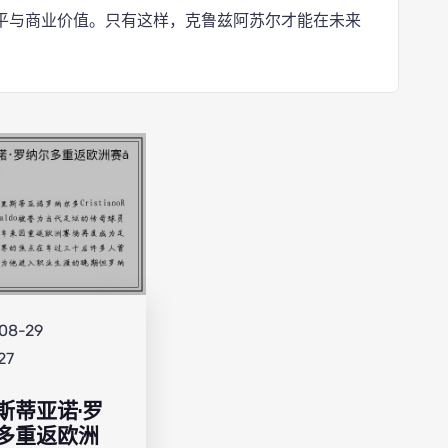
平与商业价值。只有这样，克鲁兹阿苏尔才能在未来
。
08-29
27
斯蒂亚诺·罗
多重返欧洲