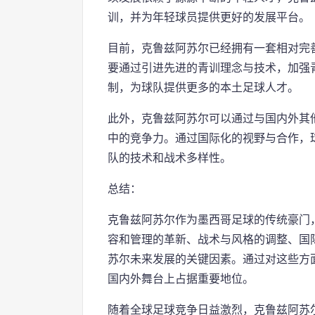
训，并为年轻球员提供更好的发展平台。
目前，克鲁兹阿苏尔已经拥有一套相对完
要通过引进先进的青训理念与技术，加强
制，为球队提供更多的本土足球人才。
此外，克鲁兹阿苏尔可以通过与国内外其
中的竞争力。通过国际化的视野与合作，
队的技术和战术多样性。
总结：
克鲁兹阿苏尔作为墨西哥足球的传统豪门
容和管理的革新、战术与风格的调整、国
苏尔未来发展的关键因素。通过对这些方
国内外舞台上占据重要地位。
随着全球足球竞争日益激烈，克鲁兹阿苏