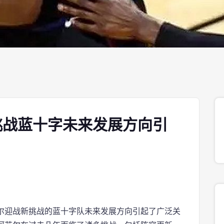
挑战蓝十字未来发展方向引
尔迎战新挑战的蓝十字队未来发展方向引起了广泛关