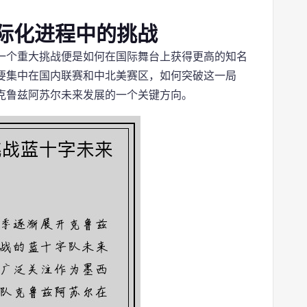
际化进程中的挑战
一个重大挑战便是如何在国际舞台上获得更高的知名
要集中在国内联赛和中北美赛区，如何突破这一局
克鲁兹阿苏尔未来发展的一个关键方向。