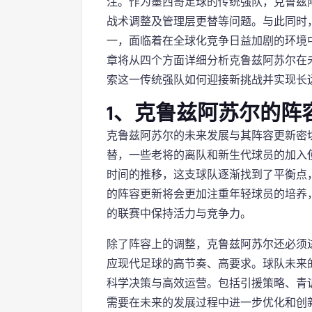
注。作为墨西哥足球的传统强队，克鲁兹
战术调整及管理层更替等问题。与此同时
一，面临着在全球化竞争日益加剧的环境
章将从四个方面详细分析克鲁兹阿苏尔在
索这一传统强队如何迎接新挑战并实现长
1、克鲁兹阿苏尔的阵
克鲁兹阿苏尔的未来发展与其阵容更新密
替，一些老将的离队和新生代球员的加入
时间的推移，这支球队逐渐找到了平衡点
的阵容更新将会更加注重年轻球员的培养
的联赛中保持活力与竞争力。
除了阵容上的调整，克鲁兹阿苏尔还必须
应现代足球的高节奏、高要求。球队未来
科学决策与高效运营。包括引援策略、青
需要在未来的发展过程中进一步优化和创