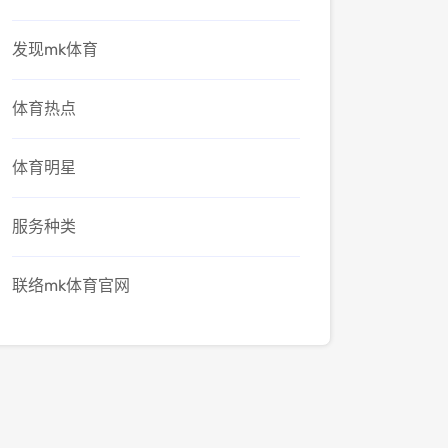
发现mk体育
体育热点
体育明星
服务种类
联络mk体育官网