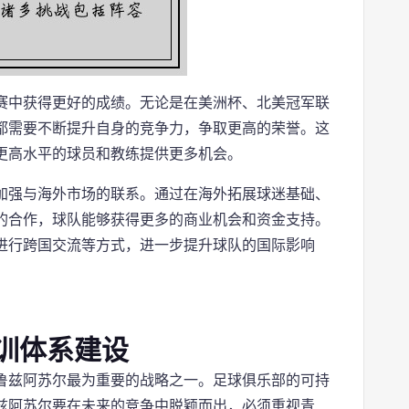
赛中获得更好的成绩。无论是在美洲杯、北美冠军联
都需要不断提升自身的竞争力，争取更高的荣誉。这
更高水平的球员和教练提供更多机会。
加强与海外市场的联系。通过在海外拓展球迷基础、
的合作，球队能够获得更多的商业机会和资金支持。
进行跨国交流等方式，进一步提升球队的国际影响
训体系建设
鲁兹阿苏尔最为重要的战略之一。足球俱乐部的可持
兹阿苏尔要在未来的竞争中脱颖而出，必须重视青