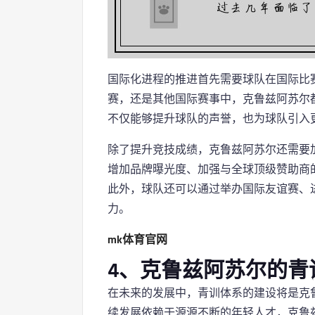
国际化进程的推进首先需要球队在国际比
赛，还是其他国际赛事中，克鲁兹阿苏尔
不仅能够提升球队的声誉，也为球队引入
除了提升竞技成绩，克鲁兹阿苏尔还需要
增加品牌曝光度、加强与全球顶级赞助商
此外，球队还可以通过举办国际友谊赛、
力。
mk体育官网
4、克鲁兹阿苏尔的青
在未来的发展中，青训体系的建设将是克
续发展依赖于源源不断的年轻人才，克鲁