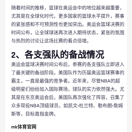
随着时间的推移，篮球在奥运会中的地位越来越重要，
尤其是在全球化时代，更多国家的篮球水平提升，赛事
的紧张感和不可预测性也更加突出。奥运会篮球决赛的
时间公布，让全球球迷再次进入期待状态，紧张的氛围
与热烈的讨论让这场比赛的看点倍增。
2、各支强队的备战情况
奥运会篮球决赛时间公布后，参赛的各支强队立即进入
了最关键的备战阶段。美国队作为历届奥运篮球赛事的
霸主，一直是最强的竞争者。近年来，尽管NBA的超
级明星们纷纷加入国际赛场，球队的实力依然强大。尤
其是在东京奥运会后，美国队再次强化了阵容，召集了
众多现役NBA顶级球员，如凯文·杜兰特、勒布朗·詹姆
斯等，目标直指金牌。
mk体育官网