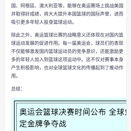
国、阿根廷、澳大利亚等，能够在奥运赛场上挑战美国
并取得好成绩，将大大提升本国篮球的国际声誉，进而
吸引更多年轻人投身篮球运动。
除此之外，奥运篮球比赛的战略意义还体现在对国内篮
球运动发展的促进作用。每一届奥运会，球员们的表现
不仅能够激发国内篮球运动员的竞争意识，还能激励更
多的年轻人加入到篮球这项运动中。这不仅对赛事本身
产生积极影响，也对全球篮球文化的传播起到了推动作
用。
总结：