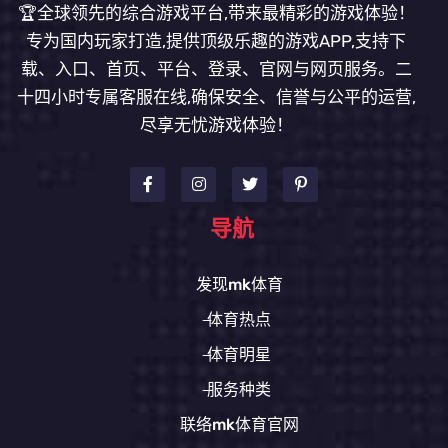
🏆全球领先的综合游戏平台,带来最精彩的游戏体验！
专为国内玩家打造,提供顶级乐趣的游戏APP,支持下
载、入口、首页、平台、登录、官网与网页服务。二
十四小时专属客服在线,确保安全、信誉与公平的运营,
尽享无忧游戏体验！
导航
发现mk体育
体育热点
体育明星
服务种类
联络mk体育官网