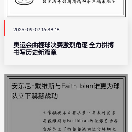
2025-09-07 16:38:18
奥运会曲棍球决赛激烈角逐 全力拼搏
书写历史新篇章