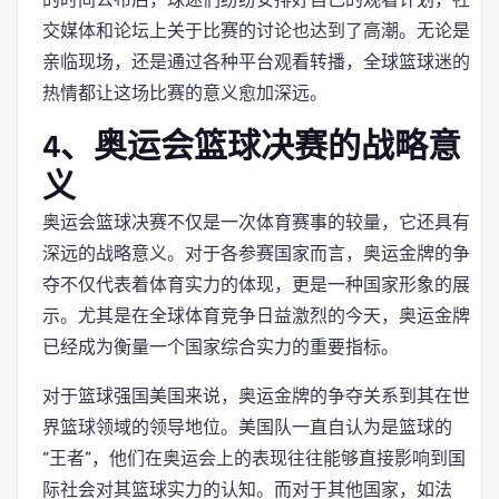
交媒体和论坛上关于比赛的讨论也达到了高潮。无论是
亲临现场，还是通过各种平台观看转播，全球篮球迷的
热情都让这场比赛的意义愈加深远。
4、奥运会篮球决赛的战略意
义
奥运会篮球决赛不仅是一次体育赛事的较量，它还具有
深远的战略意义。对于各参赛国家而言，奥运金牌的争
夺不仅代表着体育实力的体现，更是一种国家形象的展
示。尤其是在全球体育竞争日益激烈的今天，奥运金牌
已经成为衡量一个国家综合实力的重要指标。
对于篮球强国美国来说，奥运金牌的争夺关系到其在世
界篮球领域的领导地位。美国队一直自认为是篮球的
“王者”，他们在奥运会上的表现往往能够直接影响到国
际社会对其篮球实力的认知。而对于其他国家，如法