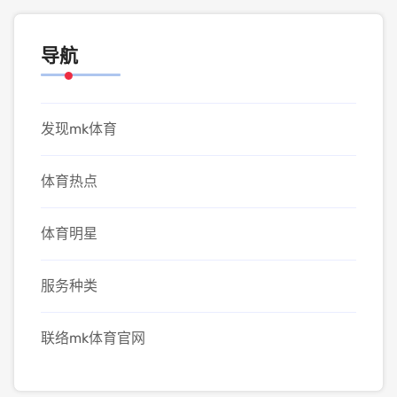
导航
发现mk体育
体育热点
体育明星
服务种类
联络mk体育官网