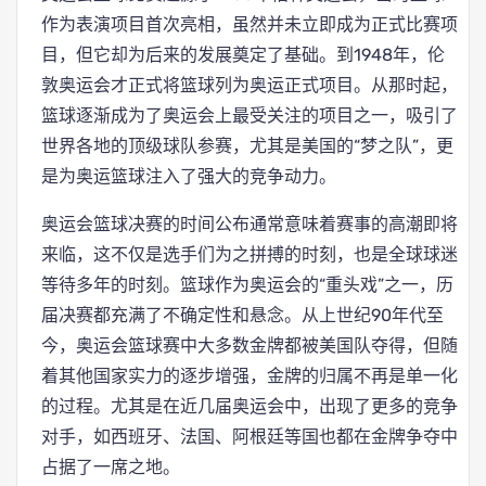
作为表演项目首次亮相，虽然并未立即成为正式比赛项
目，但它却为后来的发展奠定了基础。到1948年，伦
敦奥运会才正式将篮球列为奥运正式项目。从那时起，
篮球逐渐成为了奥运会上最受关注的项目之一，吸引了
世界各地的顶级球队参赛，尤其是美国的“梦之队”，更
是为奥运篮球注入了强大的竞争动力。
奥运会篮球决赛的时间公布通常意味着赛事的高潮即将
来临，这不仅是选手们为之拼搏的时刻，也是全球球迷
等待多年的时刻。篮球作为奥运会的“重头戏”之一，历
届决赛都充满了不确定性和悬念。从上世纪90年代至
今，奥运会篮球赛中大多数金牌都被美国队夺得，但随
着其他国家实力的逐步增强，金牌的归属不再是单一化
的过程。尤其是在近几届奥运会中，出现了更多的竞争
对手，如西班牙、法国、阿根廷等国也都在金牌争夺中
占据了一席之地。