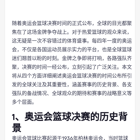
随着奥运会篮球决赛时间的正式公布，全球的目光都聚
焦在了这场金牌争夺战上。对于热爱篮球的观众来说，
这无疑是一次不容错过的体育盛事。每四年一度的奥运
会，不仅是各国运动员展示实力的平台，也是全球篮球
迷们翘首以盼的时刻。金牌之争即将打响，各路强队齐
聚，决赛的时间一经公布，立刻引起了广泛关注。本文
将从四个方面详细阐述奥运会篮球决赛的时间公布所引
发的全球关注及其重要性，涵盖赛事的历史背景、各支
强队的备战情况、全球观众的期待和赛事的战略意义等
多个层面。
1、奥运会篮球决赛的历史背
景
奥运会篮球比赛起源于1936年柏林奥运会，当时篮球