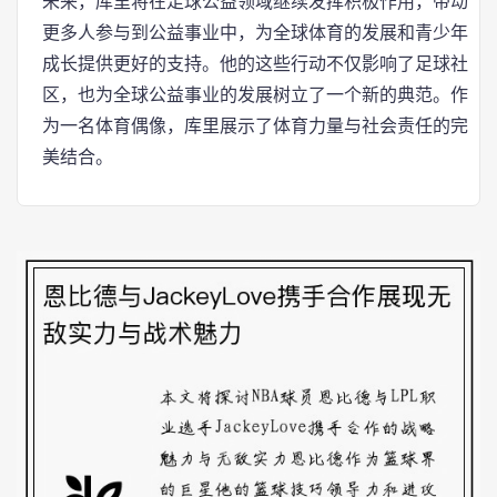
未来，库里将在足球公益领域继续发挥积极作用，带动
更多人参与到公益事业中，为全球体育的发展和青少年
成长提供更好的支持。他的这些行动不仅影响了足球社
区，也为全球公益事业的发展树立了一个新的典范。作
为一名体育偶像，库里展示了体育力量与社会责任的完
美结合。