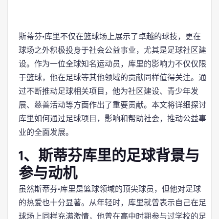
斯蒂芬·库里不仅在篮球场上展示了卓越的球技，更在
球场之外积极投身于社会公益事业，尤其是足球社区建
设。作为一位全球知名运动员，库里的影响力不仅仅限
于篮球，他在足球等其他领域的贡献同样值得关注。通
过不断推动足球相关项目，他为社区建设、青少年发
展、慈善活动等方面作出了重要贡献。本文将详细探讨
库里如何通过足球项目，影响和帮助社会，推动公益事
业的全面发展。
1、斯蒂芬库里的足球背景与
参与动机
虽然斯蒂芬·库里是篮球领域的顶尖球员，但他对足球
的热爱也十分显著。从年轻时，库里就曾表示自己在足
球场上同样充满激情，他曾在高中时期参与过学校的足