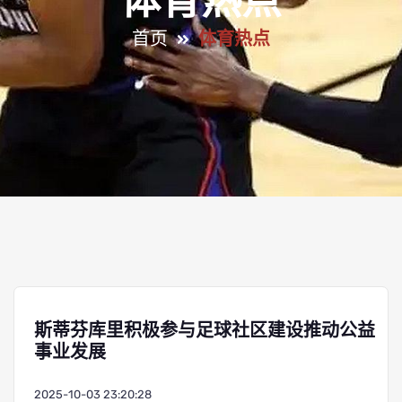
体育热点
首页
体育热点
斯蒂芬库里积极参与足球社区建设推动公益
事业发展
2025-10-03 23:20:28