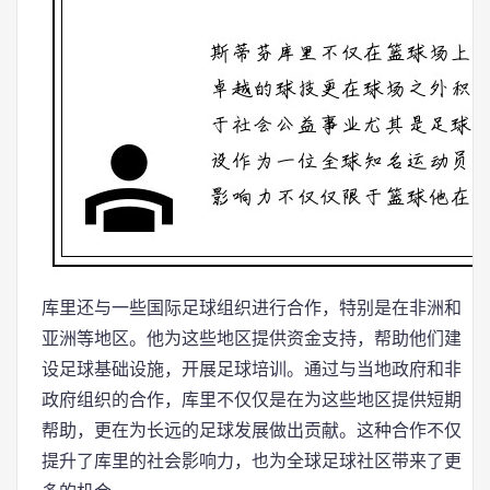
库里还与一些国际足球组织进行合作，特别是在非洲和
亚洲等地区。他为这些地区提供资金支持，帮助他们建
设足球基础设施，开展足球培训。通过与当地政府和非
政府组织的合作，库里不仅仅是在为这些地区提供短期
帮助，更在为长远的足球发展做出贡献。这种合作不仅
提升了库里的社会影响力，也为全球足球社区带来了更