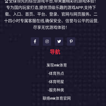
🏆全球领先的综合游戏平台,带来最精彩的游戏体验！
专为国内玩家打造,提供顶级乐趣的游戏APP,支持下
载、入口、首页、平台、登录、官网与网页服务。二
十四小时专属客服在线,确保安全、信誉与公平的运营,
尽享无忧游戏体验！
导航
发现mk体育
体育热点
体育明星
服务种类
联络mk体育官网