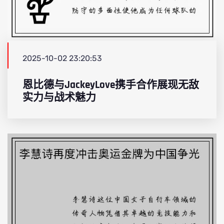
2025-10-02 23:20:53
恩比德与JackeyLove携手合作展现无敌
实力与战术魅力