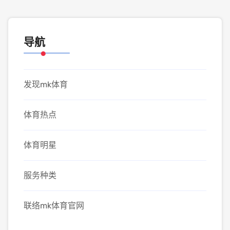
导航
发现mk体育
体育热点
体育明星
服务种类
联络mk体育官网