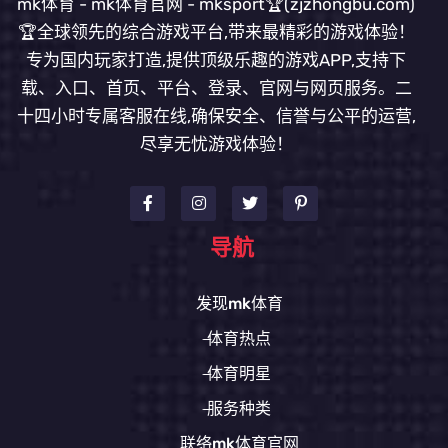
mk体育 - mk体育官网 - mksport🏆(zjzhongbu.com)
🏆全球领先的综合游戏平台,带来最精彩的游戏体验！
专为国内玩家打造,提供顶级乐趣的游戏APP,支持下
载、入口、首页、平台、登录、官网与网页服务。二
十四小时专属客服在线,确保安全、信誉与公平的运营,
尽享无忧游戏体验！
导航
发现mk体育
体育热点
体育明星
服务种类
联络mk体育官网