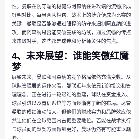
性。曼联在防守端的稳健与阿森纳在进攻端的流畅形成
鲜明对比。每当两队相遇，战术上的博弈便成为比赛的
关键，曼联是否能够通过强悍的防守来遏制阿森纳的进
攻，而阿森纳是否能突破曼联的防线，通过流畅的传控
来击败对手，这些都是球迷和分析师关注的焦点。
4、未来展望：谁能笑傲红魔
梦
展望未来，曼联和阿森纳的竞争格局依然充满变数。从
球队管理层的运作来看，曼联近年来依靠新的投资和管
理理念，正在进行一轮艰难的重建，球队在资金投入、
球员引进以及青训系统等方面逐渐有了新的布局。尽管
曼联的成绩波动较大，但他们的财政实力和品牌效应依
然让他们在全球范围内占据重要地位。若能在战术执行
与球员间的默契方面做到更好，曼联仍然有可能重返巅
峰。