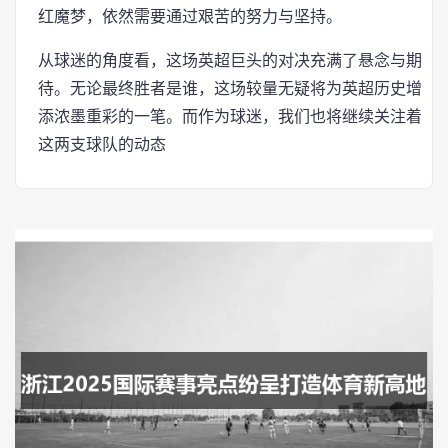
红魔梦，依然需要通过艰苦的努力与坚持。
从球迷的角度看，这场英超巨头的对决充满了悬念与期
待。无论最终胜者是谁，这场较量无疑将为英超历史增
添浓墨重彩的一笔。而作为球迷，我们也将继续关注着
这两支球队的动态