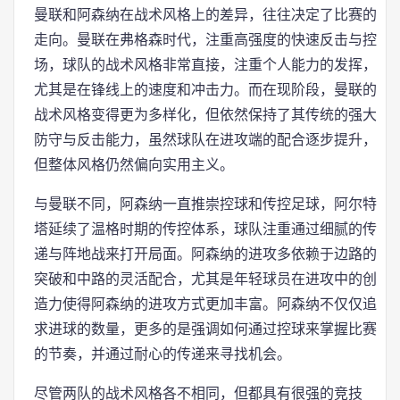
曼联和阿森纳在战术风格上的差异，往往决定了比赛的
走向。曼联在弗格森时代，注重高强度的快速反击与控
场，球队的战术风格非常直接，注重个人能力的发挥，
尤其是在锋线上的速度和冲击力。而在现阶段，曼联的
战术风格变得更为多样化，但依然保持了其传统的强大
防守与反击能力，虽然球队在进攻端的配合逐步提升，
但整体风格仍然偏向实用主义。
与曼联不同，阿森纳一直推崇控球和传控足球，阿尔特
塔延续了温格时期的传控体系，球队注重通过细腻的传
递与阵地战来打开局面。阿森纳的进攻多依赖于边路的
突破和中路的灵活配合，尤其是年轻球员在进攻中的创
造力使得阿森纳的进攻方式更加丰富。阿森纳不仅仅追
求进球的数量，更多的是强调如何通过控球来掌握比赛
的节奏，并通过耐心的传递来寻找机会。
尽管两队的战术风格各不相同，但都具有很强的竞技