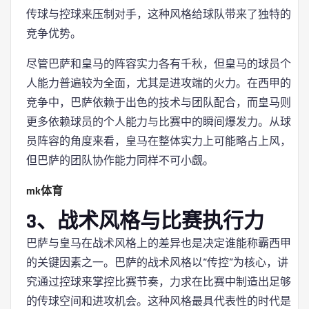
传球与控球来压制对手，这种风格给球队带来了独特的
竞争优势。
尽管巴萨和皇马的阵容实力各有千秋，但皇马的球员个
人能力普遍较为全面，尤其是进攻端的火力。在西甲的
竞争中，巴萨依赖于出色的技术与团队配合，而皇马则
更多依赖球员的个人能力与比赛中的瞬间爆发力。从球
员阵容的角度来看，皇马在整体实力上可能略占上风，
但巴萨的团队协作能力同样不可小觑。
mk体育
3、战术风格与比赛执行力
巴萨与皇马在战术风格上的差异也是决定谁能称霸西甲
的关键因素之一。巴萨的战术风格以“传控”为核心，讲
究通过控球来掌控比赛节奏，力求在比赛中制造出足够
的传球空间和进攻机会。这种风格最具代表性的时代是