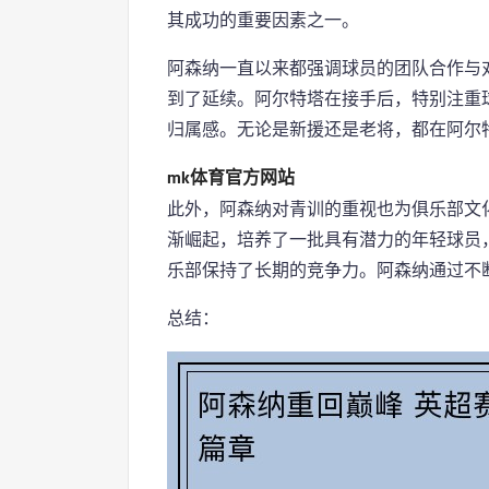
其成功的重要因素之一。
阿森纳一直以来都强调球员的团队合作与
到了延续。阿尔特塔在接手后，特别注重
归属感。无论是新援还是老将，都在阿尔
mk体育官方网站
此外，阿森纳对青训的重视也为俱乐部文
渐崛起，培养了一批具有潜力的年轻球员
乐部保持了长期的竞争力。阿森纳通过不
总结：