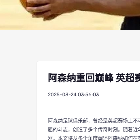
阿森纳重回巅峰 英超
2025-03-24 03:56:03
阿森纳足球俱乐部，曾经是英超赛场上不
屈的斗志，创造了多个传奇时刻。随着近
涨。本文将从多个角度阐述阿森纳如何在