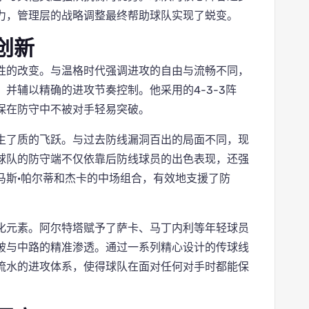
力，管理层的战略调整最终帮助球队实现了蜕变。
创新
性的改变。与温格时代强调进攻的自由与流畅不同，
并辅以精确的进攻节奏控制。他采用的4-3-3阵
保在防守中不被对手轻易突破。
生了质的飞跃。与过去防线漏洞百出的局面不同，现
球队的防守端不仅依靠后防线球员的出色表现，还强
马斯·帕尔蒂和杰卡的中场组合，有效地支援了防
化元素。阿尔特塔赋予了萨卡、马丁内利等年轻球员
破与中路的精准渗透。通过一系列精心设计的传球线
流水的进攻体系，使得球队在面对任何对手时都能保