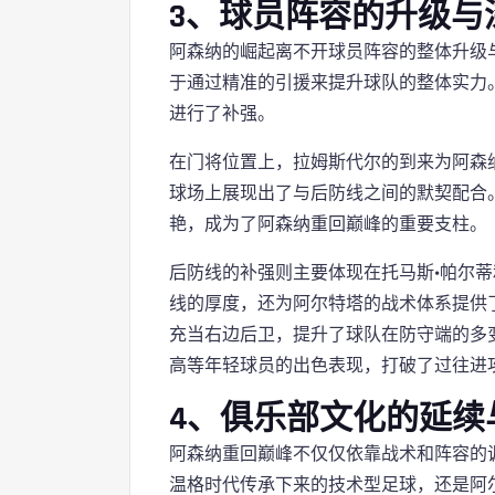
3、球员阵容的升级与
阿森纳的崛起离不开球员阵容的整体升级
于通过精准的引援来提升球队的整体实力
进行了补强。
在门将位置上，拉姆斯代尔的到来为阿森
球场上展现出了与后防线之间的默契配合
艳，成为了阿森纳重回巅峰的重要支柱。
后防线的补强则主要体现在托马斯·帕尔蒂
线的厚度，还为阿尔特塔的战术体系提供
充当右边后卫，提升了球队在防守端的多
高等年轻球员的出色表现，打破了过往进
4、俱乐部文化的延续
阿森纳重回巅峰不仅仅依靠战术和阵容的
温格时代传承下来的技术型足球，还是阿