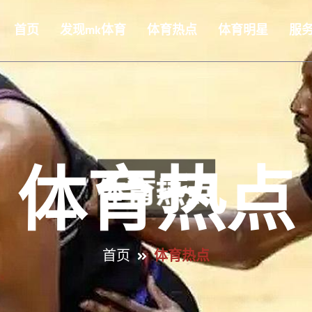
首页
发现mk体育
体育热点
体育明星
服
体育热点
首页
体育热点