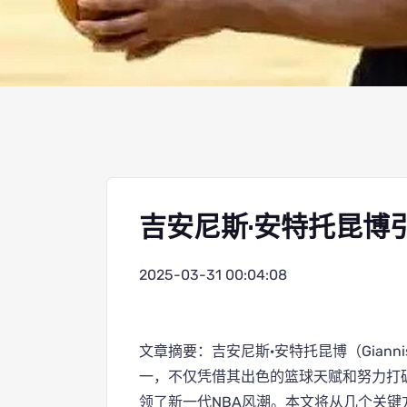
吉安尼斯·安特托昆博
2025-03-31 00:04:08
文章摘要：吉安尼斯·安特托昆博（Giannis
一，不仅凭借其出色的篮球天赋和努力打
领了新一代NBA风潮。本文将从几个关