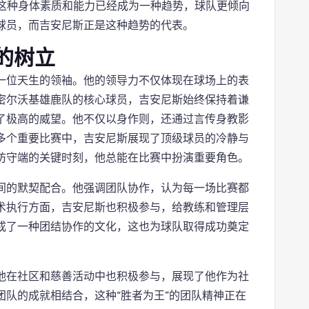
的这种身体素质和能力已经成为一种趋势，球队更倾向
球员，而吉安尼斯正是这种趋势的代表。
的树立
一位天生的领袖。他的领导力不仅体现在球场上的表
密尔沃基雄鹿队的核心球员，吉安尼斯始终保持着谦
了极高的威望。他不仅以身作则，还通过言传身教影
多个重要比赛中，吉安尼斯展现了顶级球员的冷静与
防守端的关键时刻，他总能在比赛中扮演重要角色。
间的默契配合。他强调团队协作，认为每一场比赛都
术执行方面，吉安尼斯也积极参与，给教练和管理层
成了一种团结协作的文化，这也为球队取得成功奠定
他在社区和慈善活动中也积极参与，展现了他作为社
队的成就相结合，这种“胜者为王”的团队精神正在