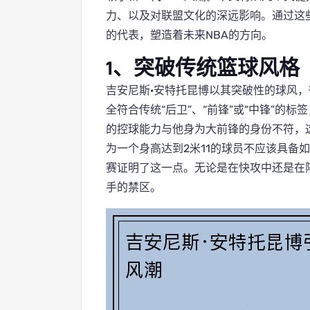
力、以及对联盟文化的深远影响。通过这
的代表，塑造着未来NBA的方向。
1、突破传统篮球风格
吉安尼斯·安特托昆博以其突破性的球风
全符合传统“后卫”、“前锋”或“中锋”的
的控球能力与他身为大前锋的身份不符，
为一个身高达到2米11的球员不应该具备
赛证明了这一点。无论是在快攻中还是在
手的禁区。