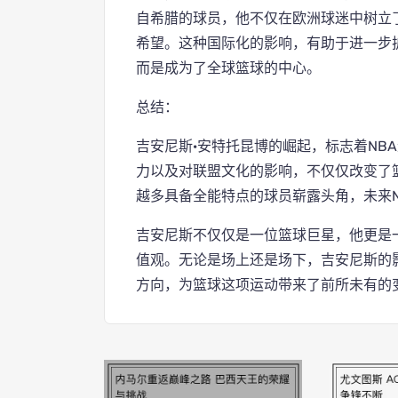
自希腊的球员，他不仅在欧洲球迷中树立
希望。这种国际化的影响，有助于进一步扩
而是成为了全球篮球的中心。
总结：
吉安尼斯·安特托昆博的崛起，标志着NB
力以及对联盟文化的影响，不仅仅改变了
越多具备全能特点的球员崭露头角，未来
吉安尼斯不仅仅是一位篮球巨星，他更是
值观。无论是场上还是场下，吉安尼斯的
方向，为篮球这项运动带来了前所未有的