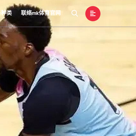
务种类
联络mk体育官网